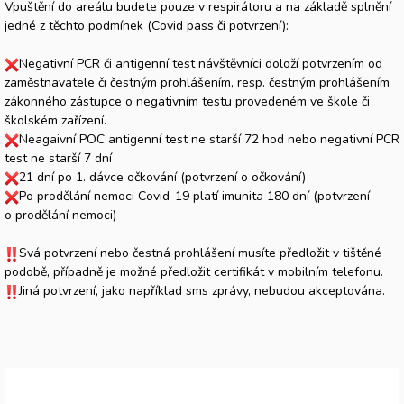
Vpuštění do areálu budete pouze v respirátoru a na základě splnění
jedné z těchto podmínek (Covid pass či potvrzení):
Negativní PCR či antigenní test návštěvníci doloží potvrzením od
zaměstnavatele či čestným prohlášením, resp. čestným prohlášením
zákonného zástupce o negativním testu provedeném ve škole či
školském zařízení.
Neagaivní POC antigenní test ne starší 72 hod nebo negativní PCR
test ne starší 7 dní
21 dní po 1. dávce očkování (potvrzení o očkování)
Po prodělání nemoci Covid-19 platí imunita 180 dní (potvrzení
o prodělání nemoci)
Svá potvrzení nebo čestná prohlášení musíte předložit v tištěné
podobě, případně je možné předložit certifikát v mobilním telefonu.
Jiná potvrzení, jako například sms zprávy, nebudou akceptována.