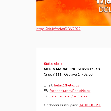
https://bit.ly/HelaxDOV2022
Sídlo rádia
MEDIA MARKETING SERVICES a.s.
Cihelní 111, Ostrava 1, 702 00
Email:
helax@helax.cz
FB:
facebook.com/RadioHelax
IG:
instagram.com/fajnhelax
Obchodní zastoupení:
RADIOHOUSE