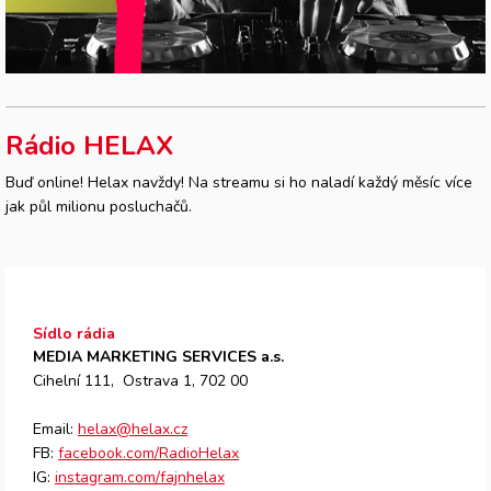
Rádio HELAX
Buď online! Helax navždy! Na streamu si ho naladí každý měsíc více
jak půl milionu posluchačů.
Sídlo rádia
MEDIA MARKETING SERVICES a.s.
Cihelní 111, Ostrava 1, 702 00
Email:
helax@helax.cz
FB:
facebook.com/RadioHelax
IG:
instagram.com/fajnhelax