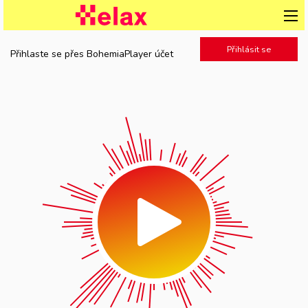
Přihlásit se
Přihlaste se přes BohemiaPlayer účet